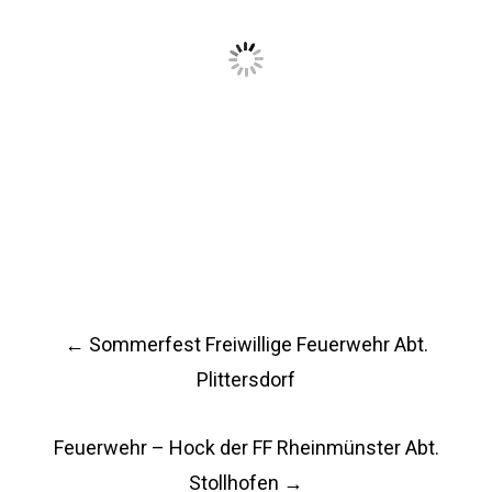
Post
←
Sommerfest Freiwillige Feuerwehr Abt.
navigation
Plittersdorf
Feuerwehr – Hock der FF Rheinmünster Abt.
Stollhofen
→