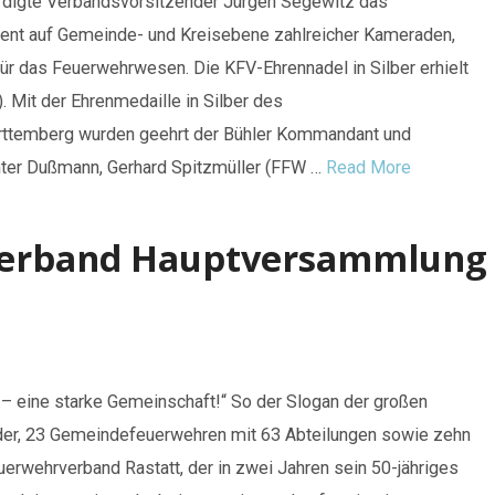
igte Verbandsvorsitzender Jürgen Segewitz das
ent auf Gemeinde- und Kreisebene zahlreicher Kameraden,
für das Feuerwehrwesen. Die KFV-Ehrennadel in Silber erhielt
Mit der Ehrenmedaille in Silber des
ttemberg wurden geehrt der Bühler Kommandant und
nter Dußmann, Gerhard Spitzmüller (FFW …
Read More
verband Hauptversammlung
 – eine starke Gemeinschaft!“ So der Slogan der großen
eder, 23 Gemeindefeuerwehren mit 63 Abteilungen sowie zehn
erwehrverband Rastatt, der in zwei Jahren sein 50-jähriges