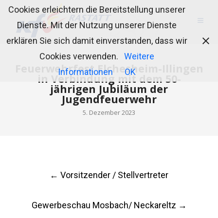
Cookies erleichtern die Bereitstellung unserer
Dienste. Mit der Nutzung unserer Dienste
erklären Sie sich damit einverstanden, dass wir
Cookies verwenden.
Weitere
Feuerwehrfest Elchesheim-Illingen
Informationen
OK
in Verbindung mit dem 50-
jährigen Jubiläum der
Jugendfeuerwehr
5. Dezember 2023
Post
←
Vorsitzender / Stellvertreter
navigation
Gewerbeschau Mosbach/ Neckareltz
→