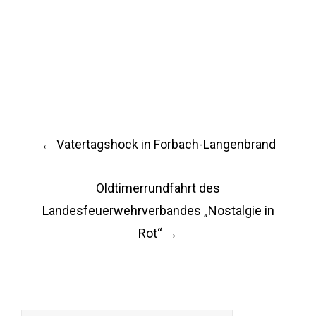
Post
←
Vatertagshock in Forbach-Langenbrand
navigation
Oldtimerrundfahrt des
Landesfeuerwehrverbandes „Nostalgie in
Rot“
→