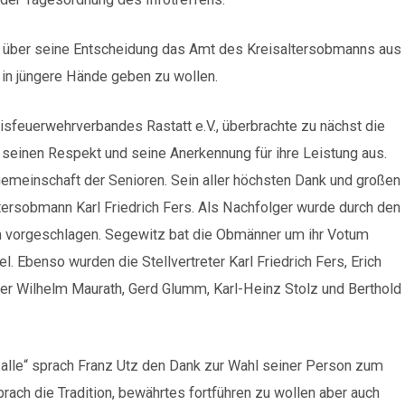
Om über seine Entscheidung das Amt des Kreisaltersobmanns aus
in jüngere Hände geben zu wollen.
sfeuerwehrverbandes Rastatt e.V., überbrachte zu nächst die
seinen Respekt und seine Anerkennung für ihre Leistung aus.
 Gemeinschaft der Senioren. Sein aller höchsten Dank und großen
ersobmann Karl Friedrich Fers. Als Nachfolger wurde durch den
m vorgeschlagen. Segewitz bat die Obmänner um ihr Votum
l. Ebenso wurden die Stellvertreter Karl Friedrich Fers, Erich
der Wilhelm Maurath, Gerd Glumm, Karl-Heinz Stolz und Berthold
für alle“ sprach Franz Utz den Dank zur Wahl seiner Person zum
ach die Tradition, bewährtes fortführen zu wollen aber auch