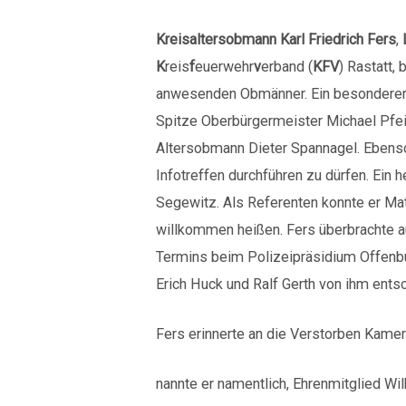
Kreisaltersobmann
Karl Friedrich Fers
,
K
reis
f
euerwehr
v
erband (
KFV
) Rastatt,
anwesenden Obmänner. Ein besonderer G
Spitze Oberbürgermeister Michael Pf
Altersobmann Dieter Spannagel. Ebenso 
Infotreffen durchführen zu dürfen. Ein
Segewitz. Als Referenten konnte er Ma
willkommen heißen. Fers überbrachte 
Termins beim Polizeipräsidium Offenbur
Erich Huck und Ralf Gerth von ihm entsc
Fers erinnerte an die Verstorben Kamera
nannte er namentlich, Ehrenmitglied Wi