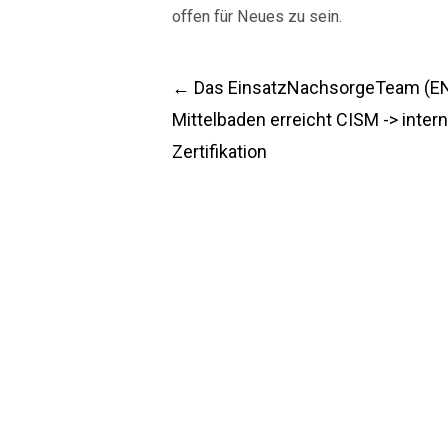
offen für Neues zu sein.
Post
←
Das EinsatzNachsorgeTeam (E
Mittelbaden erreicht CISM -> intern
navigation
Zertifikation