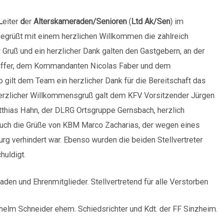
L
eiter
d
er
Alterskameraden/Senioren
(
Ltd Ak/Sen
) im
 begrüßt mit einem herzlichen Willkommen die zahlreich
ruß und ein herzlicher Dank galten den Gastgebern, an der
eiffer, dem Kommandanten Nicolas Faber und dem
gilt dem Team ein herzlicher Dank für die Bereitschaft das
 herzlicher Willkommensgruß galt dem KFV Vorsitzender Jürgen
tthias Hahn, der DLRG Ortsgruppe Gernsbach, herzlich
auch die Grüße von KBM Marco Zacharias, der wegen eines
g verhindert war. Ebenso wurden die beiden Stellvertreter
huldigt.
den und Ehrenmitglieder. Stellvertretend für alle Verstorben
lhelm Schneider ehem. Schiedsrichter und Kdt. der FF Sinzheim.