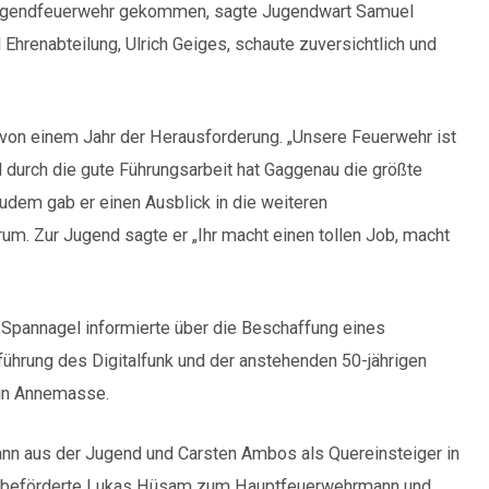
 Jugendfeuerwehr gekommen, sagte Jugendwart Samuel
 Ehrenabteilung, Ulrich Geiges, schaute zuversichtlich und
 von einem Jahr der Herausforderung. „Unsere Feuerwehr ist
d durch die gute Führungsarbeit hat Gaggenau die größte
Zudem gab er einen Ausblick in die weiteren
m. Zur Jugend sagte er „Ihr macht einen tollen Job, macht
 Spannagel informierte über die Beschaffung eines
führung des Digitalfunk und der anstehenden 50-jährigen
 in Annemasse.
nn aus der Jugend und Carsten Ambos als Quereinsteiger in
r beförderte Lukas Hüsam zum Hauptfeuerwehrmann und