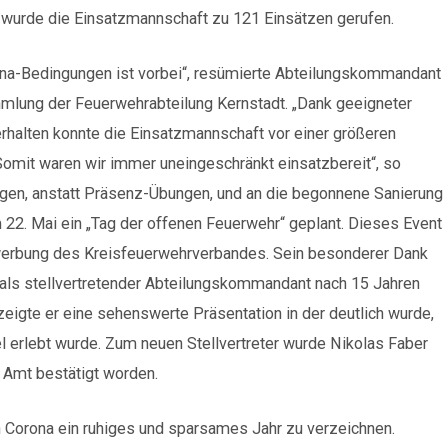
hr wurde die Einsatzmannschaft zu 121 Einsätzen gerufen.
ona-Bedingungen ist vorbei“, resümierte Abteilungskommandant
mlung der Feuerwehrabteilung Kernstadt. „Dank geeigneter
alten konnte die Einsatzmannschaft vor einer größeren
Somit waren wir immer uneingeschränkt einsatzbereit“, so
ngen, anstatt Präsenz-Übungen, und an die begonnene Sanierung
22. Mai ein „Tag der offenen Feuerwehr“ geplant. Dieses Event
rwerbung des Kreisfeuerwehrverbandes. Sein besonderer Dank
als stellvertretender Abteilungskommandant nach 15 Jahren
zeigte er eine sehenswerte Präsentation in der deutlich wurde,
el erlebt wurde. Zum neuen Stellvertreter wurde Nikolas Faber
 Amt bestätigt worden.
h Corona ein ruhiges und sparsames Jahr zu verzeichnen.